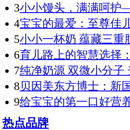
3
小小馒头，满满呵护—
4
宝宝的最爱：至尊佳儿
5
小小一杯奶 蕴藏三重肽
6
育儿路上的智慧选择：
7
纯净奶源 双微小分子 
8
贝因美东方博士：新国标
9
给宝宝的第一口好营养
热点品牌