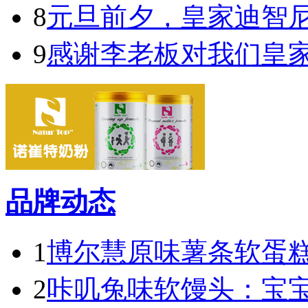
8
元旦前夕，皇家迪智
9
感谢李老板对我们皇
品牌动态
1
博尔慧原味薯条软蛋糕
2
咔叽兔味软馒头：宝宝