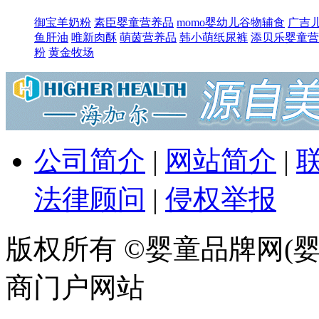
御宝羊奶粉
素臣婴童营养品
momo婴幼儿谷物辅食
广吉
鱼肝油
唯新肉酥
萌​茵营养品
韩小萌纸尿裤
添贝乐婴童营
粉
黄金牧场
公司简介
|
网站简介
|
法律顾问
|
侵权举报
版权所有 ©婴童品牌网(婴
商门户网站