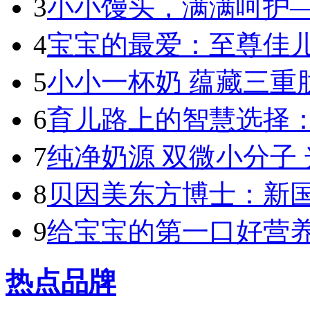
3
小小馒头，满满呵护—
4
宝宝的最爱：至尊佳儿
5
小小一杯奶 蕴藏三重肽
6
育儿路上的智慧选择：
7
纯净奶源 双微小分子 
8
贝因美东方博士：新国标
9
给宝宝的第一口好营养
热点品牌