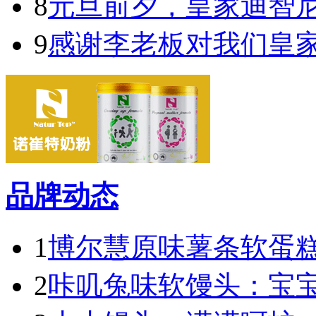
8
元旦前夕，皇家迪智
9
感谢李老板对我们皇
品牌动态
1
博尔慧原味薯条软蛋糕
2
咔叽兔味软馒头：宝宝