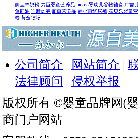
御宝羊奶粉
素臣婴童营养品
momo婴幼儿谷物辅食
广吉
鱼肝油
唯新肉酥
萌​茵营养品
韩小萌纸尿裤
添贝乐婴童营
粉
黄金牧场
公司简介
|
网站简介
|
法律顾问
|
侵权举报
版权所有 ©婴童品牌网(婴
商门户网站