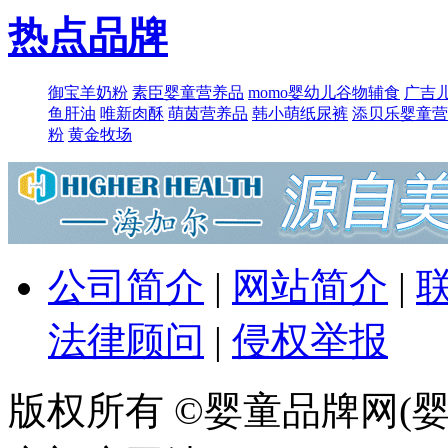
热点品牌
御宝羊奶粉
素臣婴童营养品
momo婴幼儿谷物辅食
广吉
鱼肝油
唯新肉酥
萌​茵营养品
韩小萌纸尿裤
添贝乐婴童营
粉
黄金牧场
公司简介
|
网站简介
|
法律顾问
|
侵权举报
版权所有 ©婴童品牌网(婴