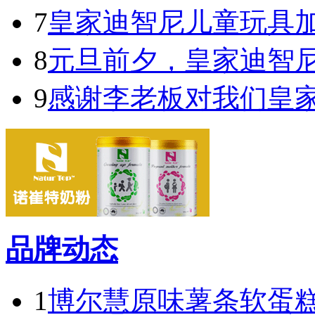
7
皇家迪智尼儿童玩具
8
元旦前夕，皇家迪智
9
感谢李老板对我们皇
品牌动态
1
博尔慧原味薯条软蛋糕