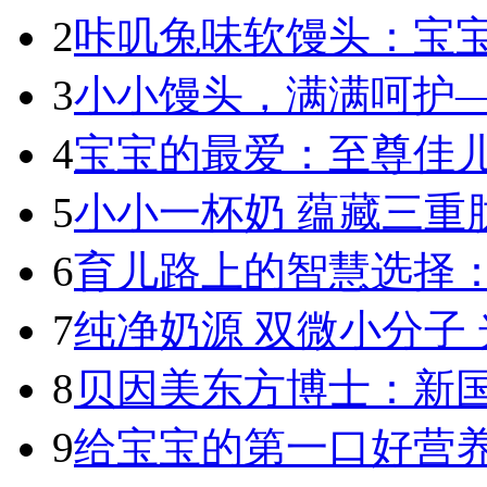
2
咔叽兔味软馒头：宝宝
3
小小馒头，满满呵护—
4
宝宝的最爱：至尊佳儿
5
小小一杯奶 蕴藏三重肽
6
育儿路上的智慧选择：
7
纯净奶源 双微小分子 
8
贝因美东方博士：新国标
9
给宝宝的第一口好营养