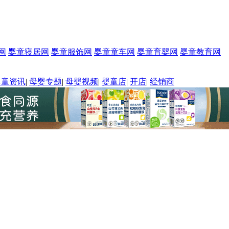
网
婴童寝居网
婴童服饰网
婴童童车网
婴童育婴网
婴童教育网
婴童资讯
|
母婴专题
|
母婴视频
|
婴童店
|
开店
|
经销商