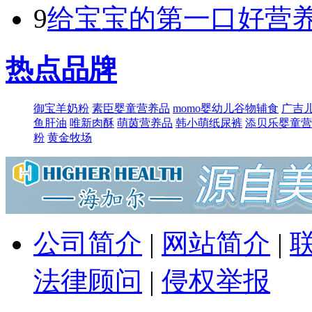
9
给宝宝的第一口好营养
热点品牌
御宝羊奶粉
素臣婴童营养品
momo婴幼儿谷物辅食
广吉
鱼肝油
唯新肉酥
萌​茵营养品
韩小萌纸尿裤
添贝乐婴童营
粉
黄金牧场
公司简介
|
网站简介
|
法律顾问
|
侵权举报