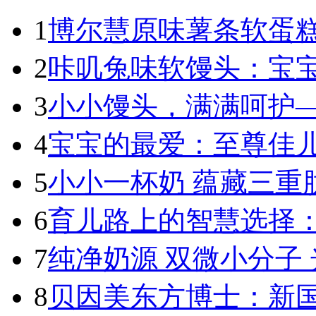
1
博尔慧原味薯条软蛋糕
2
咔叽兔味软馒头：宝宝
3
小小馒头，满满呵护—
4
宝宝的最爱：至尊佳儿
5
小小一杯奶 蕴藏三重肽
6
育儿路上的智慧选择：
7
纯净奶源 双微小分子 
8
贝因美东方博士：新国标