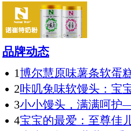
品牌动态
1
博尔慧原味薯条软蛋糕
2
咔叽兔味软馒头：宝宝
3
小小馒头，满满呵护—
4
宝宝的最爱：至尊佳儿