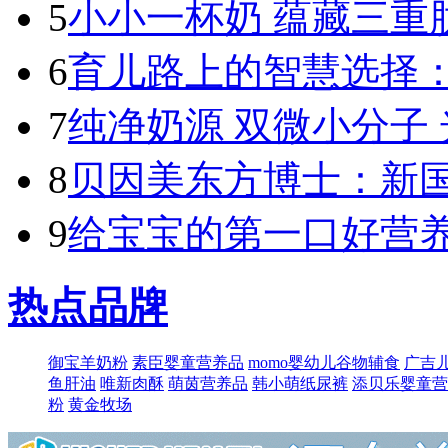
5
小小一杯奶 蕴藏三重肽
6
育儿路上的智慧选择：
7
纯净奶源 双微小分子 
8
贝因美东方博士：新国标
9
给宝宝的第一口好营养
热点品牌
御宝羊奶粉
素臣婴童营养品
momo婴幼儿谷物辅食
广吉
鱼肝油
唯新肉酥
萌​茵营养品
韩小萌纸尿裤
添贝乐婴童营
粉
黄金牧场