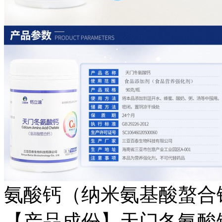
氨酸钙（纳米氨基酸螯合
【产品成份】天门冬氨酸