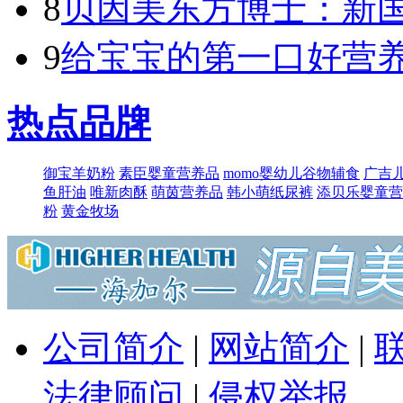
8
贝因美东方博士：新国标
9
给宝宝的第一口好营养
热点品牌
御宝羊奶粉
素臣婴童营养品
momo婴幼儿谷物辅食
广吉
鱼肝油
唯新肉酥
萌​茵营养品
韩小萌纸尿裤
添贝乐婴童营
粉
黄金牧场
公司简介
|
网站简介
|
法律顾问
|
侵权举报