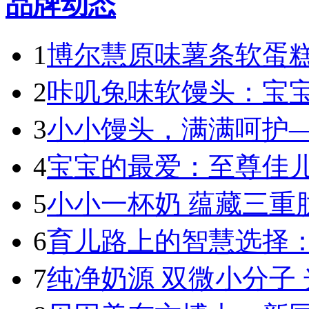
品牌动态
1
博尔慧原味薯条软蛋糕
2
咔叽兔味软馒头：宝宝
3
小小馒头，满满呵护—
4
宝宝的最爱：至尊佳儿
5
小小一杯奶 蕴藏三重肽
6
育儿路上的智慧选择：
7
纯净奶源 双微小分子 