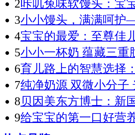
2
咔叽兔味软馒头：宝宝
3
小小馒头，满满呵护—
4
宝宝的最爱：至尊佳儿
5
小小一杯奶 蕴藏三重肽
6
育儿路上的智慧选择：
7
纯净奶源 双微小分子 
8
贝因美东方博士：新国标
9
给宝宝的第一口好营养