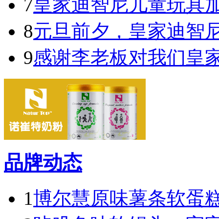
7
皇家迪智尼儿童玩具
8
元旦前夕，皇家迪智
9
感谢李老板对我们皇
品牌动态
1
博尔慧原味薯条软蛋糕