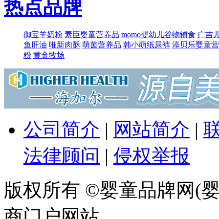
热点品牌
御宝羊奶粉
素臣婴童营养品
momo婴幼儿谷物辅食
广吉
鱼肝油
唯新肉酥
萌​茵营养品
韩小萌纸尿裤
添贝乐婴童营
粉
黄金牧场
公司简介
|
网站简介
|
法律顾问
|
侵权举报
版权所有 ©婴童品牌网(婴
商门户网站