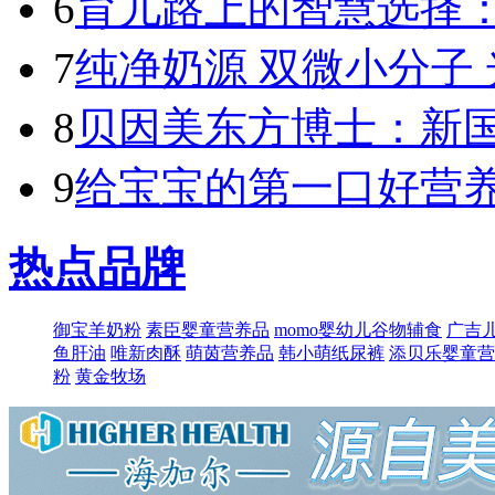
6
育儿路上的智慧选择：
7
纯净奶源 双微小分子 
8
贝因美东方博士：新国标
9
给宝宝的第一口好营养
热点品牌
御宝羊奶粉
素臣婴童营养品
momo婴幼儿谷物辅食
广吉
鱼肝油
唯新肉酥
萌​茵营养品
韩小萌纸尿裤
添贝乐婴童营
粉
黄金牧场