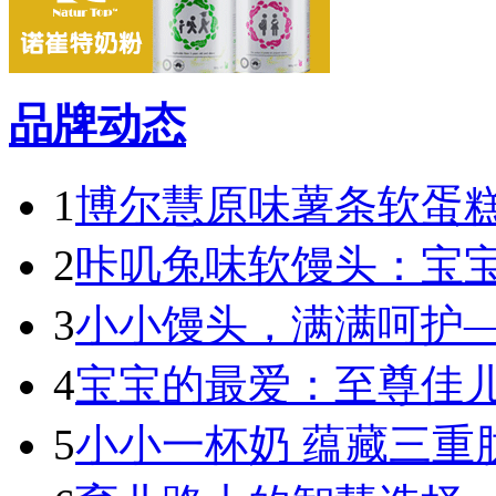
品牌动态
1
博尔慧原味薯条软蛋糕
2
咔叽兔味软馒头：宝宝
3
小小馒头，满满呵护—
4
宝宝的最爱：至尊佳儿
5
小小一杯奶 蕴藏三重肽