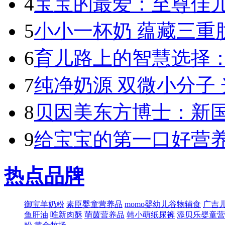
4
宝宝的最爱：至尊佳儿
5
小小一杯奶 蕴藏三重肽
6
育儿路上的智慧选择：
7
纯净奶源 双微小分子 
8
贝因美东方博士：新国标
9
给宝宝的第一口好营养
热点品牌
御宝羊奶粉
素臣婴童营养品
momo婴幼儿谷物辅食
广吉
鱼肝油
唯新肉酥
萌​茵营养品
韩小萌纸尿裤
添贝乐婴童营