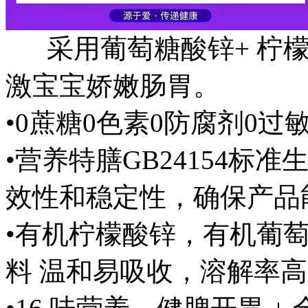
采用葡萄糖酸锌+ 柠檬
激宝宝娇嫩肠胃。
•0蔗糖0色素0防腐剂0过
•营养特膳GB24154
效性和稳定性，确保产品
•有机柠檬酸锌，有机葡萄糖
料 温和易吸收，溶解率