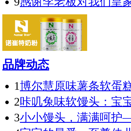
9
感谢李老板对我们皇
品牌动态
1
博尔慧原味薯条软蛋糕
2
咔叽兔味软馒头：宝宝
3
小小馒头，满满呵护—