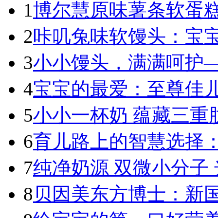
1
博尔慧原味薯条软蛋糕
2
咔叽兔味软馒头：宝宝
3
小小馒头，满满呵护—
4
宝宝的最爱：至尊佳儿
5
小小一杯奶 蕴藏三重肽
6
育儿路上的智慧选择：
7
纯净奶源 双微小分子 
8
贝因美东方博士：新国标