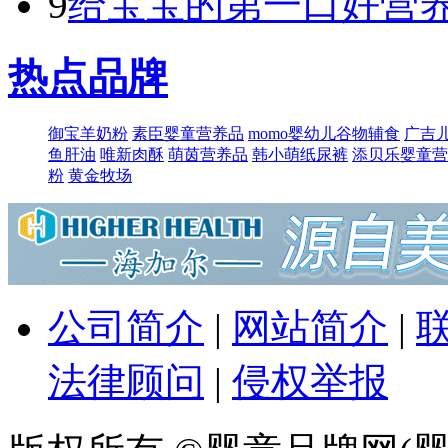
9
给宝宝的第一口好营养
热点品牌
御宝羊奶粉
素臣婴童营养品
momo婴幼儿谷物辅食
广吉
鱼肝油
唯新肉酥
萌​茵营养品
韩小萌纸尿裤
添贝乐婴童营
粉
黄金牧场
公司简介
|
网站简介
|
法律顾问
|
侵权举报