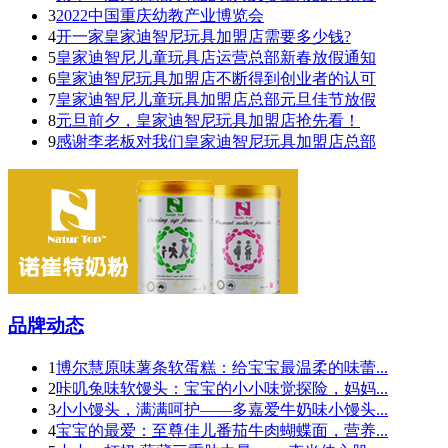
3
2022中国重庆幼教产业博览会
4
开一家皇家迪智尼玩具加盟店需要多少钱?
5
皇家迪智尼儿童玩具店运营总部新春放假通知
6
皇家迪智尼玩具加盟店不断得到创业者的认可
7
皇家迪智尼儿童玩具加盟店总部元旦佳节放假
8
元旦前夕，皇家迪智尼玩具加盟店抢先看！
9
感谢李老板对我们皇家迪智尼玩具加盟店总部
品牌动态
1
博尔慧原味薯条软蛋糕：给宝宝最温柔的味蕾...
2
咔叽兔味软馒头：宝宝的小小味觉探险，妈妈...
3
小小馒头，满满呵护——多嘉爱牛奶味小馒头...
4
宝宝的最爱：至尊佳儿番茄牛肉蝴蝶面，营养...