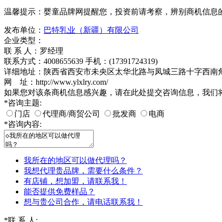
温馨提示：婴童品牌网提醒您，投资前请考察，辨别商机信息
发布单位：
巴特乳业（新疆）有限公司
企业类型：
联 系 人：罗经理
联系方式：4008655639 手机：(17391724319)
详细地址：陕西省西安市未央区太华北路与凤城三路十字西南角四
网 址：http://www.ylxlry.com/
如果您对该条商机信息感兴趣，请在此处提交咨询信息，我们
*
咨询主题:
门店
代理商/商贸公司
批发商
电商
*
咨询内容:
我所在的地区可以做代理吗？
我想代理贵品牌，需要什么条件？
有店铺，想加盟，请联系我！
能否提供免费样品？
想与贵公司合作，请电话联系我！
*
联 系 人: