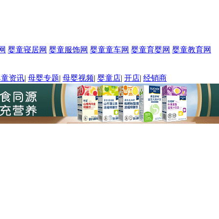
网
婴童寝居网
婴童服饰网
婴童童车网
婴童育婴网
婴童教育网
婴童资讯
|
母婴专题
|
母婴视频
|
婴童店
|
开店
|
经销商