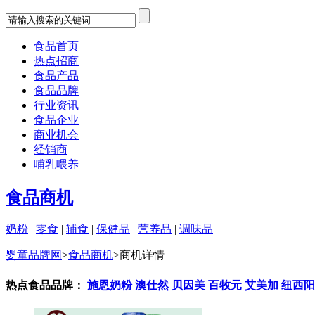
食品首页
热点招商
食品产品
食品品牌
行业资讯
食品企业
商业机会
经销商
哺乳喂养
食品商机
奶粉
|
零食
|
辅食
|
保健品
|
营养品
|
调味品
婴童品牌网
>
食品商机
>
商机详情
热点食品品牌：
施恩奶粉
澳仕然
贝因美
百牧元
艾美加
纽西阳