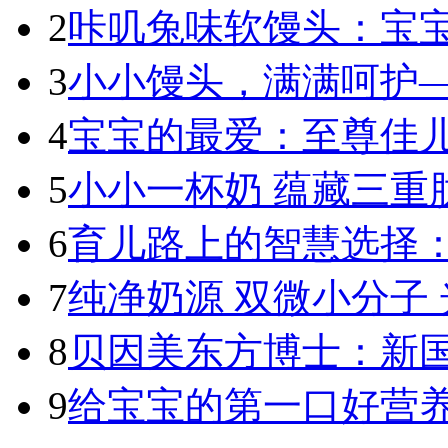
2
咔叽兔味软馒头：宝宝
3
小小馒头，满满呵护—
4
宝宝的最爱：至尊佳儿
5
小小一杯奶 蕴藏三重肽
6
育儿路上的智慧选择：
7
纯净奶源 双微小分子 
8
贝因美东方博士：新国标
9
给宝宝的第一口好营养