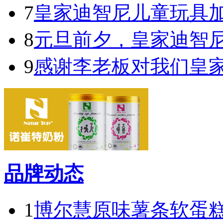
7
皇家迪智尼儿童玩具
8
元旦前夕，皇家迪智
9
感谢李老板对我们皇
品牌动态
1
博尔慧原味薯条软蛋糕