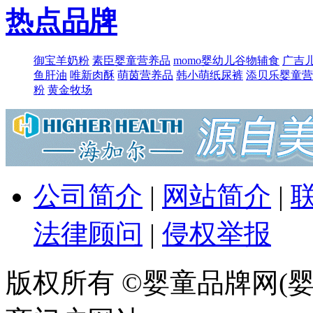
热点品牌
御宝羊奶粉
素臣婴童营养品
momo婴幼儿谷物辅食
广吉
鱼肝油
唯新肉酥
萌​茵营养品
韩小萌纸尿裤
添贝乐婴童营
粉
黄金牧场
公司简介
|
网站简介
|
法律顾问
|
侵权举报
版权所有 ©婴童品牌网(婴