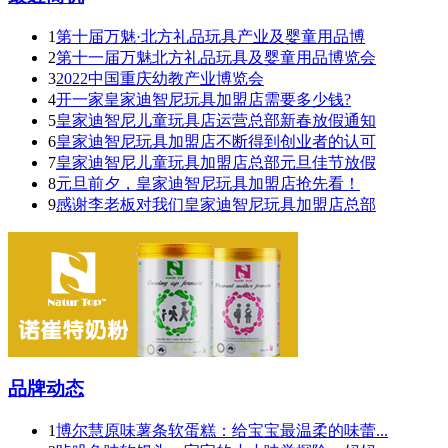
1
第十届万魅·北方礼品玩具产业及婴童用品博
2
第十一届万魅北方礼品玩具及婴童用品博览会
3
2022中国重庆幼教产业博览会
4
开一家皇家迪智尼玩具加盟店需要多少钱?
5
皇家迪智尼儿童玩具店运营总部新春放假通知
6
皇家迪智尼玩具加盟店不断得到创业者的认可
7
皇家迪智尼儿童玩具加盟店总部元旦佳节放假
8
元旦前夕，皇家迪智尼玩具加盟店抢先看！
9
感谢李老板对我们皇家迪智尼玩具加盟店总部
品牌动态
1
博尔慧原味薯条软蛋糕：给宝宝最温柔的味蕾...