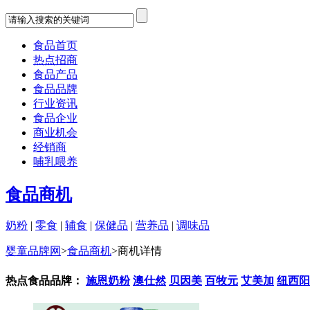
食品首页
热点招商
食品产品
食品品牌
行业资讯
食品企业
商业机会
经销商
哺乳喂养
食品商机
奶粉
|
零食
|
辅食
|
保健品
|
营养品
|
调味品
婴童品牌网
>
食品商机
>
商机详情
热点食品品牌：
施恩奶粉
澳仕然
贝因美
百牧元
艾美加
纽西阳