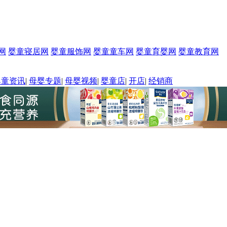
网
婴童寝居网
婴童服饰网
婴童童车网
婴童育婴网
婴童教育网
婴童资讯
|
母婴专题
|
母婴视频
|
婴童店
|
开店
|
经销商