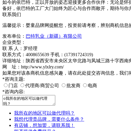
如今的依巴特，正以开放的姿态迎接更多合作伙伴：无论是怀
备好，依巴特的工厂大门始终为匠心与合作而敞开，期待与你
联系我们
温馨提示：婴童品牌网提醒您，投资前请考察，辨别商机信息
发布单位：
巴特乳业（新疆）有限公司
企业类型：
联 系 人：罗经理
联系方式：4008655639 手机：(17391724319)
详细地址：陕西省西安市未央区太华北路与凤城三路十字西南角四
网 址：http://www.ylxlry.com/
如果您对该条商机信息感兴趣，请在此处提交咨询信息，我们
*
咨询主题:
门店
代理商/商贸公司
批发商
电商
*
咨询内容:
我所在的地区可以做代理吗？
我想代理贵品牌，需要什么条件？
有店铺，想加盟，请联系我！