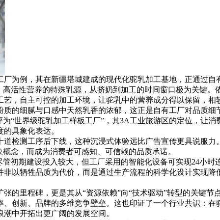
工厂为例，其在新疆塔城建成的现代化驼乳加工基地，正通过自
、高活性营养的特殊乳源，从挤奶到加工的时间窗口极为关键。依
工艺，自主可控的加工环境，让驼乳中的营养成分得以保留，相
粉质的细腻与口感中天然乳香的浓郁，这正是自有工厂对品质细
评为“世界级驼乳加工样板工厂”，其3A工业旅游区的定位，让
度的具象化表达。
十道检测工序后下线，这种沉浸式体验远比广告宣传更具说服力。
象概念，而成为消费者可感知、可信赖的品质承诺。
尽管初期建设投入较大，但工厂采用的智能化设备可实现24小
并非以牺牲品质为代价，而是通过生产流程的科学化设计实现降
张的里程碑，更是其从“资源依赖”向“技术驱动”转型的关键节
率、创新、品牌的多维竞争壁垒。这也印证了一个行业共识：在
浪潮中开拓出更广阔的发展空间。