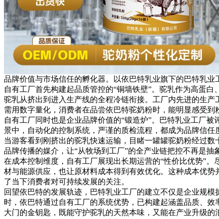
品牌价值与市场信任的孵化器。以依巴特乳业旗下的巴特乳业
自有工厂首先构建起品质管控的“铜墙铁壁”。驼乳作为高蛋白
驼乳从挤出到进入生产线的全程冷链衔接。工厂内先进的生产
需用数字量化，消费者在品尝依巴特驼奶粉时，能明显感受到
自有工厂同时也是企业品牌价值的“锻造炉”。巴特乳业工厂被
景中，自动化的控制系统，严谨的质检流程，都成为品牌信任
当游客看到刚挤出的驼乳快速运输，目睹一罐罐驼奶粉经过数
品牌传播的媒介，让“从牧场到工厂”的全产业链把控不再是抽
在成本控制维度，自有工厂展现出长期运营的“性价比优势”。
材与能源供应，也让原材料成本得到有效优化。这种成本优势
了当下消费者对可持续发展的关注。
回望依巴特的发展轨迹，巴特乳业工厂的建立不仅是企业规模扩
时，依巴特通过自有工厂的系统优势，已构建起涵盖品质、效
大门的金钥匙，既能守护驼乳的天然本味，又能在产业升级的