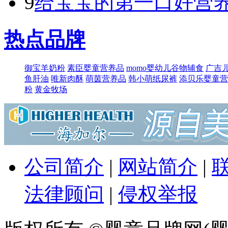
9
给宝宝的第一口好营养
热点品牌
御宝羊奶粉
素臣婴童营养品
momo婴幼儿谷物辅食
广吉
鱼肝油
唯新肉酥
萌​茵营养品
韩小萌纸尿裤
添贝乐婴童营
粉
黄金牧场
公司简介
|
网站简介
|
法律顾问
|
侵权举报