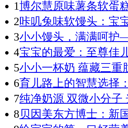
1
博尔慧原味薯条软蛋糕
2
咔叽兔味软馒头：宝宝
3
小小馒头，满满呵护—
4
宝宝的最爱：至尊佳儿
5
小小一杯奶 蕴藏三重肽
6
育儿路上的智慧选择：
7
纯净奶源 双微小分子 
8
贝因美东方博士：新国标