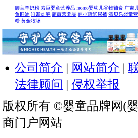
御宝羊奶粉
素臣婴童营养品
momo婴幼儿谷物辅食
广吉
鱼肝油
唯新肉酥
萌​茵营养品
韩小萌纸尿裤
添贝乐婴童营
粉
黄金牧场
公司简介
|
网站简介
|
法律顾问
|
侵权举报
版权所有 ©婴童品牌网(婴
商门户网站