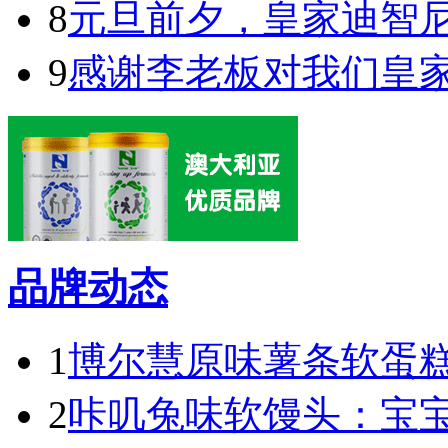
8
元旦前夕，皇家迪智
9
感谢李老板对我们皇
品牌动态
1
博尔慧原味薯条软蛋糕
2
咔叽兔味软馒头：宝宝