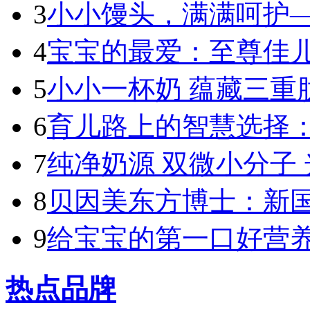
3
小小馒头，满满呵护—
4
宝宝的最爱：至尊佳儿
5
小小一杯奶 蕴藏三重肽
6
育儿路上的智慧选择：
7
纯净奶源 双微小分子 
8
贝因美东方博士：新国标
9
给宝宝的第一口好营养
热点品牌