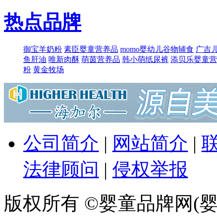
热点品牌
御宝羊奶粉
素臣婴童营养品
momo婴幼儿谷物辅食
广吉
鱼肝油
唯新肉酥
萌​茵营养品
韩小萌纸尿裤
添贝乐婴童营
粉
黄金牧场
公司简介
|
网站简介
|
法律顾问
|
侵权举报
版权所有 ©婴童品牌网(婴