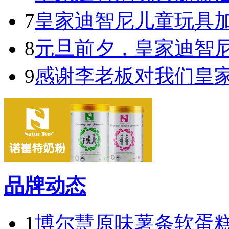
7
皇家迪智尼儿童玩具
8
元旦前夕，皇家迪智
9
感谢李老板对我们皇
品牌动态
1
博尔慧原味薯条软蛋糕