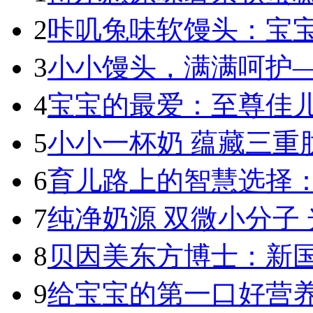
2
咔叽兔味软馒头：宝宝
3
小小馒头，满满呵护—
4
宝宝的最爱：至尊佳儿
5
小小一杯奶 蕴藏三重肽
6
育儿路上的智慧选择：
7
纯净奶源 双微小分子 
8
贝因美东方博士：新国标
9
给宝宝的第一口好营养