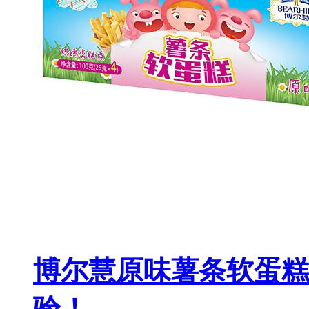
博尔慧原味薯条软蛋糕
验！