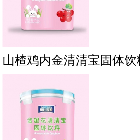
山楂鸡内金清清宝固体饮