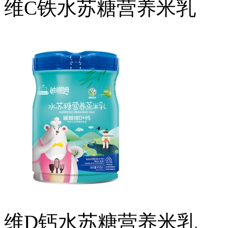
维C铁水苏糖营养米乳
维D钙水苏糖营养米乳