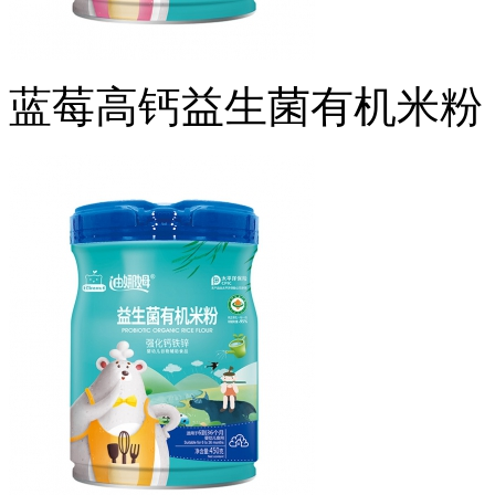
蓝莓高钙益生菌有机米粉