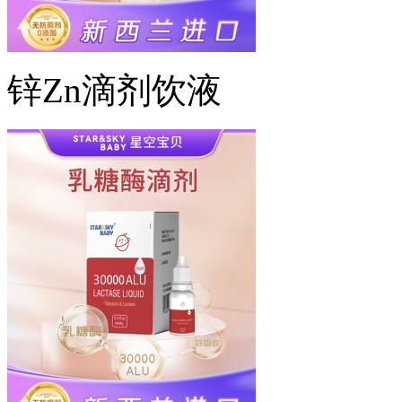
锌Zn滴剂饮液