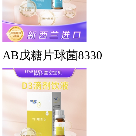
AB戊糖片球菌8330