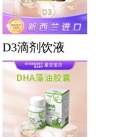
D3滴剂饮液