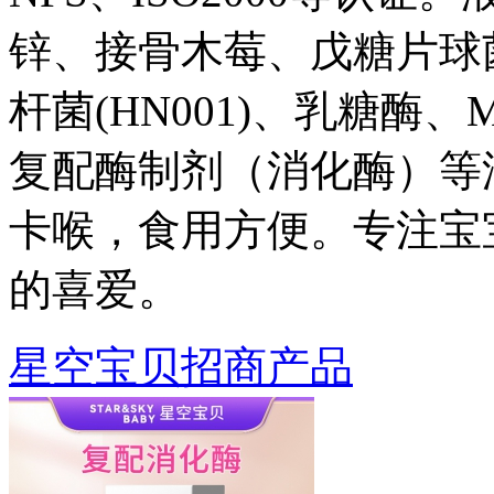
锌、接骨木莓、戊糖片球
杆菌(HN001)、乳糖酶、
复配酶制剂（消化酶）等
卡喉，食用方便。专注宝
的喜爱。
星空宝贝招商产品