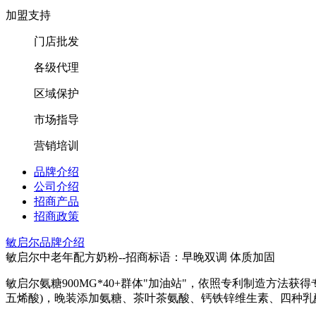
加盟支持
门店批发
各级代理
区域保护
市场指导
营销培训
品牌介绍
公司介绍
招商产品
招商政策
敏启尔品牌介绍
敏启尔中老年配方奶粉--招商标语：
早晚双调 体质加固
敏启尔氨糖900MG*40+群体"加油站"，依照专利制造方法
五烯酸)，晚装添加氨糖、茶叶茶氨酸、钙铁锌维生素、四种乳