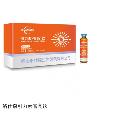
洛仕森引力素智亮饮